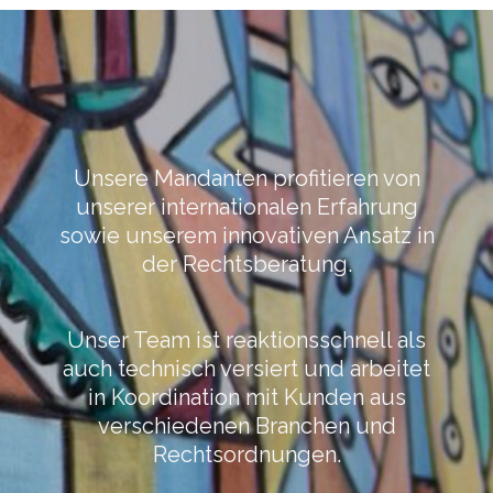
Unsere Mandanten profitieren von
unserer internationalen Erfahrung
sowie unserem innovativen Ansatz in
der Rechtsberatung.
Unser Team ist reaktionsschnell als
auch technisch versiert und arbeitet
in Koordination mit Kunden aus
verschiedenen Branchen und
Rechtsordnungen.