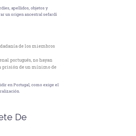
díes, apellidos, objetos y
ar un origen ancestral sefardí
iudadanía de los miembros
penal portugués, no hayan
on prisión de un mínimo de
sidir en Portugal, como exige el
ralización.
ete De