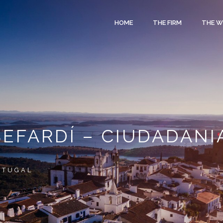
HOME
THE FIRM
THE 
EFARDÍ – CIUDADAN
RTUGAL